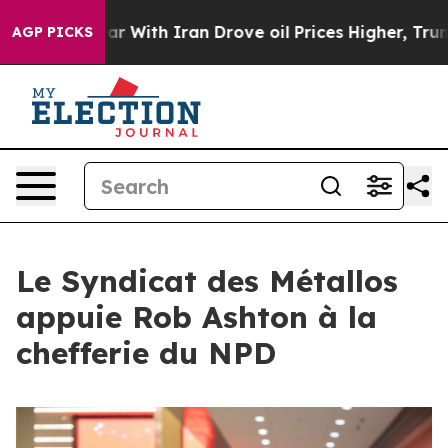
’t
As war With Iran Drove oil Prices Higher, Trump Ga
AGP PICKS
Le Syndicat des Métallos
appuie Rob Ashton à la
chefferie du NPD